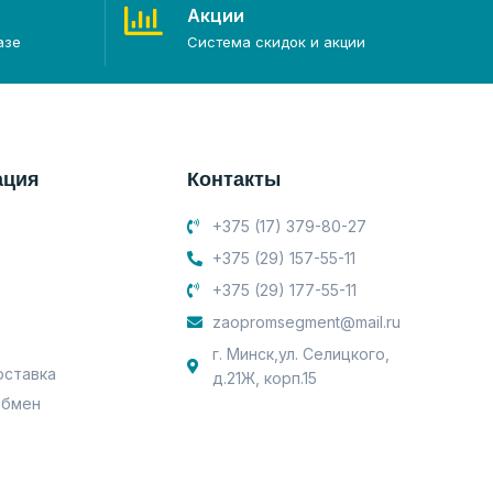
Акции
азе
Система скидок и акции
ация
Контакты
+375 (17) 379-80-27
+375 (29) 157-55-11
+375 (29) 177-55-11
zaopromsegment@mail.ru
г. Минск,ул. Селицкого,
оставка
д.21Ж, корп.15
обмен