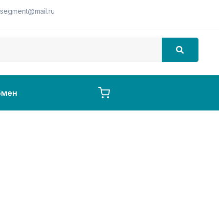
segment@mail.ru
бмен