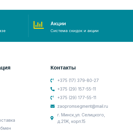
Акции
азе
Система скидок и акции
ация
Контакты
+375 (17) 379-80-27
+375 (29) 157-55-11
+375 (29) 177-55-11
zaopromsegment@mail.ru
г. Минск,ул. Селицкого,
оставка
д.21Ж, корп.15
обмен