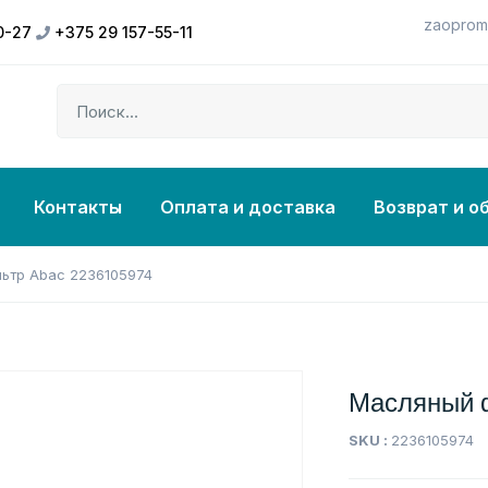
zaoprom
0-27
+375 29 157-55-11
Контакты
Оплата и доставка
Возврат и о
ьтр Abac 2236105974
Масляный 
SKU :
2236105974