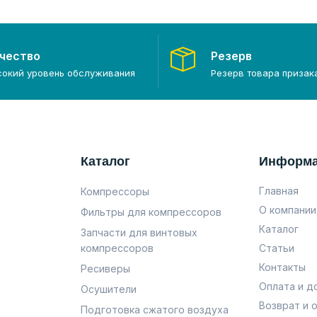
чество
Резерв
сокий уровень обслуживания
Резерв товара призак
Каталог
Информ
Главная
Компрессоры
О компании
Фильтры для компрессоров
Каталог
Запчасти для винтовых
компрессоров
Статьи
Контакты
Ресиверы
Оплата и д
Осушители
Возврат и 
Подготовка сжатого воздуха