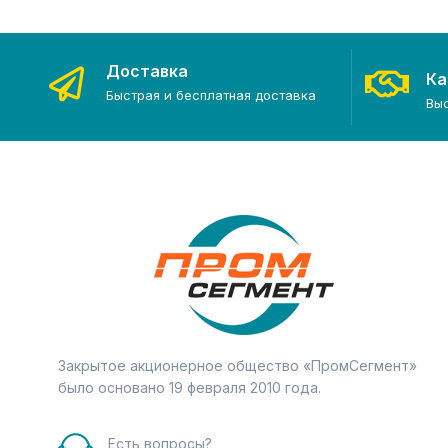
Доставка
Ка
Быстрая и бесплатная доставка
Вы
Закрытое акционерное общество «ПромСегмент»
было основано 19 февраля 2010 года.
Есть вопросы?