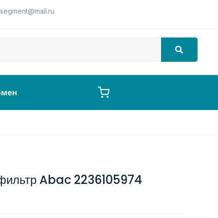
segment@mail.ru
бмен
фильтр Abac 2236105974