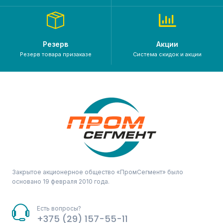
Резерв
Акции
Резерв товара призаказе
Система скидок и акции
Закрытое акционерное общество «ПромСегмент» было
основано 19 февраля 2010 года.
Есть вопросы?
+375 (29) 157-55-11