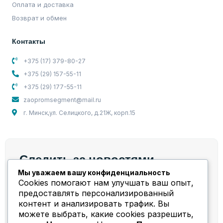
Оплата и доставка
Возврат и обмен
Контакты
+375 (17) 379-80-27
+375 (29) 157-55-11
+375 (29) 177-55-11
zaopromsegment@mail.ru
г. Минск,ул. Селицкого, д.21Ж, корп.15
Следить за новостями
Мы уважаем вашу конфиденциальность
Мы берем на себя весь спектр работ и задач,
Cookies помогают нам улучшать ваш опыт,
связанных с компрессорным оборудованием!
предоставлять персонализированный
контент и анализировать трафик. Вы
можете выбрать, какие cookies разрешить,