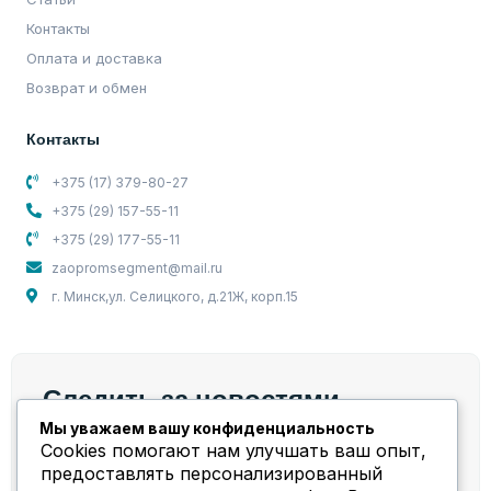
Контакты
Оплата и доставка
Возврат и обмен
Контакты
+375 (17) 379-80-27
+375 (29) 157-55-11
+375 (29) 177-55-11
zaopromsegment@mail.ru
г. Минск,ул. Селицкого, д.21Ж, корп.15
Следить за новостями
Мы уважаем вашу конфиденциальность
Мы берем на себя весь спектр работ и задач,
Cookies помогают нам улучшать ваш опыт,
связанных с компрессорным оборудованием!
предоставлять персонализированный