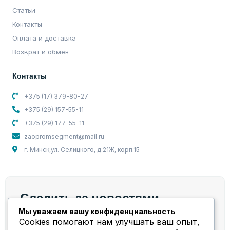
Статьи
Контакты
Оплата и доставка
Возврат и обмен
Контакты
+375 (17) 379-80-27
+375 (29) 157-55-11
+375 (29) 177-55-11
zaopromsegment@mail.ru
г. Минск,ул. Селицкого, д.21Ж, корп.15
Следить за новостями
Мы уважаем вашу конфиденциальность
Мы берем на себя весь спектр работ и задач,
Cookies помогают нам улучшать ваш опыт,
связанных с компрессорным оборудованием!