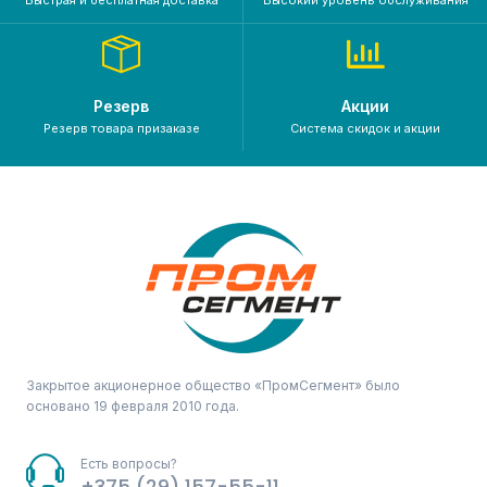
Резерв
Акции
Резерв товара призаказе
Система скидок и акции
Закрытое акционерное общество «ПромСегмент» было
основано 19 февраля 2010 года.
Есть вопросы?
+375 (29) 157-55-11