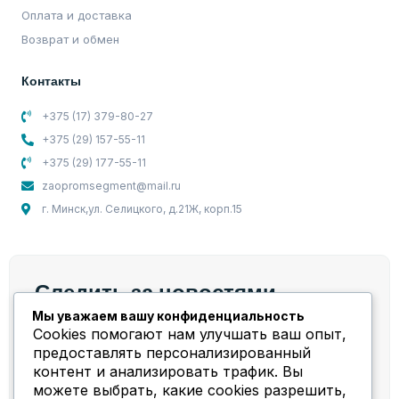
Оплата и доставка
Возврат и обмен
Контакты
+375 (17) 379-80-27
+375 (29) 157-55-11
+375 (29) 177-55-11
zaopromsegment@mail.ru
г. Минск,ул. Селицкого, д.21Ж, корп.15
Следить за новостями
Мы уважаем вашу конфиденциальность
Мы берем на себя весь спектр работ и задач,
Cookies помогают нам улучшать ваш опыт,
связанных с компрессорным оборудованием!
предоставлять персонализированный
контент и анализировать трафик. Вы
можете выбрать, какие cookies разрешить,