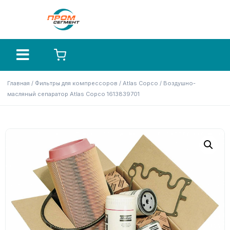
Главная
/
Фильтры для компрессоров
/
Atlas Copco
/ Воздушно-
масляный сепаратор Atlas Copco 1613839701