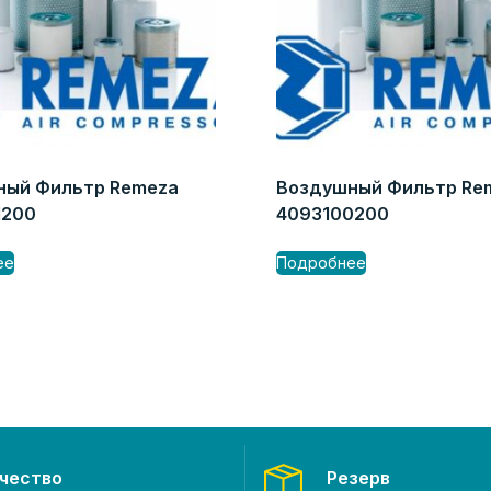
ный Фильтр Remeza
Воздушный Фильтр Re
1200
4093100200
ее
Подробнее
чество
Резерв