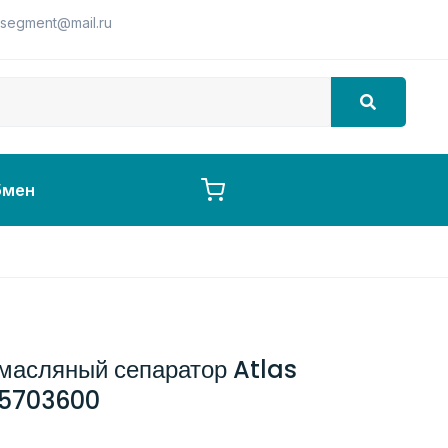
segment@mail.ru
бмен
масляный сепаратор Atlas
25703600