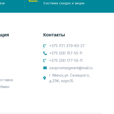
азе
Система скидок и акции
ация
Контакты
+375 (17) 379-80-27
+375 (29) 157-55-11
+375 (29) 177-55-11
zaopromsegment@mail.ru
г. Минск,ул. Селицкого,
оставка
д.21Ж, корп.15
обмен