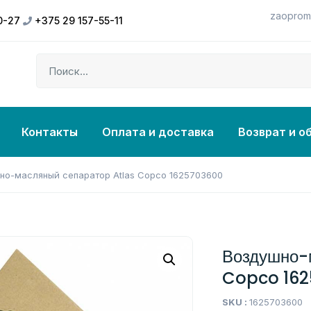
zaoprom
0-27
+375 29 157-55-11
Контакты
Оплата и доставка
Возврат и о
но-масляный сепаратор Atlas Copco 1625703600
Воздушно-
Copco 16
SKU :
1625703600