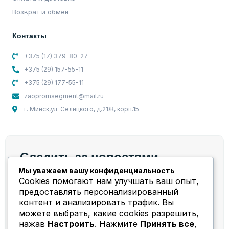
Возврат и обмен
Контакты
+375 (17) 379-80-27
+375 (29) 157-55-11
+375 (29) 177-55-11
zaopromsegment@mail.ru
г. Минск,ул. Селицкого, д.21Ж, корп.15
Следить за новостями
Мы уважаем вашу конфиденциальность
Мы берем на себя весь спектр работ и задач,
Cookies помогают нам улучшать ваш опыт,
связанных с компрессорным оборудованием!
предоставлять персонализированный
контент и анализировать трафик. Вы
можете выбрать, какие cookies разрешить,
нажав
Настроить
. Нажмите
Принять все
,