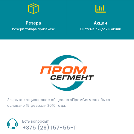
Резерв
Акции
Резерв товара призаказе
Система скидок и акции
Закрытое акционерное общество «ПромСегмент» было
основано 19 февраля 2010 года.
Есть вопросы?
+375 (29) 157-55-11