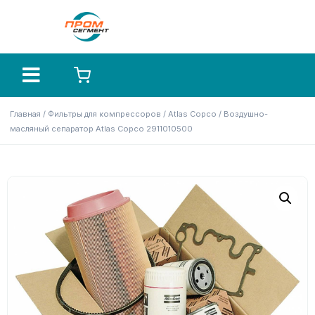
Главная
/
Фильтры для компрессоров
/
Atlas Copco
/ Воздушно-
масляный сепаратор Atlas Copco 2911010500