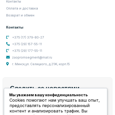
Контакты
Оплата и доставка
Возврат и обмен
Контакты
+375 (17) 379-80-27
+375 (29) 157-55-11
+375 (29) 177-55-11
zaopromsegment@mail.ru
г. Минск,ул. Селицкого, д.21Ж, корп.15
Следить за новостями
Мы уважаем вашу конфиденциальность
Мы берем на себя весь спектр работ и задач,
Cookies помогают нам улучшать ваш опыт,
связанных с компрессорным оборудованием!
предоставлять персонализированный
контент и анализировать трафик. Вы