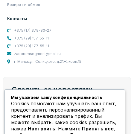
Возврат и обмен
Контакты
+375 (17) 379-80-27
+375 (29) 157-55-11
+375 (29) 177-55-11
zaopromsegment@mail.ru
г. Минск,ул. Селицкого, д.21Ж, корп.15
Следить за новостями
Мы уважаем вашу конфиденциальность
Мы берем на себя весь спектр работ и задач,
Cookies помогают нам улучшать ваш опыт,
связанных с компрессорным оборудованием!
предоставлять персонализированный
контент и анализировать трафик. Вы
можете выбрать, какие cookies разрешить,
нажав
Настроить
. Нажмите
Принять все
,