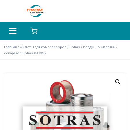
Главная
/
Фильтры для компрессоров
/
Sotras
/ Воздушно-масляный
сепаратор Sotras DA1092