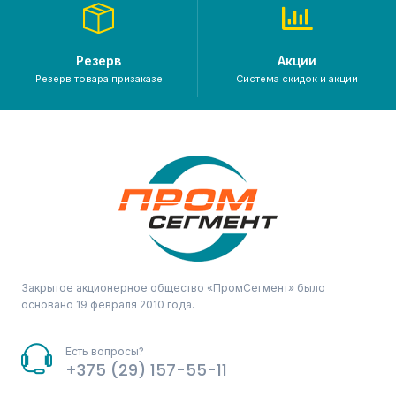
Резерв
Акции
Резерв товара призаказе
Система скидок и акции
Закрытое акционерное общество «ПромСегмент» было
основано 19 февраля 2010 года.
Есть вопросы?
+375 (29) 157-55-11