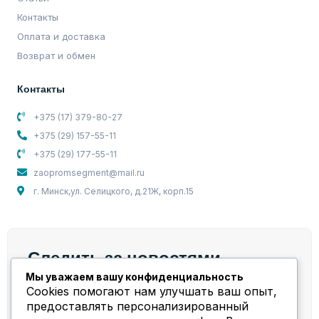
Контакты
Оплата и доставка
Возврат и обмен
Контакты
+375 (17) 379-80-27
+375 (29) 157-55-11
+375 (29) 177-55-11
zaopromsegment@mail.ru
г. Минск,ул. Селицкого, д.21Ж, корп.15
Следить за новостями
Мы уважаем вашу конфиденциальность
Мы берем на себя весь спектр работ и задач,
Cookies помогают нам улучшать ваш опыт,
связанных с компрессорным оборудованием!
предоставлять персонализированный