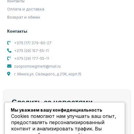
Контакты
Оплата и доставка
Возврат и обмен
Контакты
+375 (17) 379-80-27
+375 (29) 157-55-11
+375 (29) 177-55-11
zaopromsegment@mail.ru
г. Минск,ул. Селицкого, д.21Ж, корп.15
Следить за новостями
Мы уважаем вашу конфиденциальность
Мы берем на себя весь спектр работ и задач,
Cookies помогают нам улучшать ваш опыт,
связанных с компрессорным оборудованием!
предоставлять персонализированный
контент и анализировать трафик. Вы