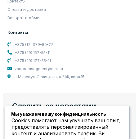
Контакты
Оплата и доставка
Возврат и обмен
Контакты
+375 (17) 379-80-27
+375 (29) 157-55-11
+375 (29) 177-55-11
zaopromsegment@mail.ru
г. Минск,ул. Селицкого, д.21Ж, корп.15
Следить за новостями
Мы уважаем вашу конфиденциальность
Мы берем на себя весь спектр работ и задач,
Cookies помогают нам улучшать ваш опыт,
связанных с компрессорным оборудованием!
предоставлять персонализированный
контент и анализировать трафик. Вы