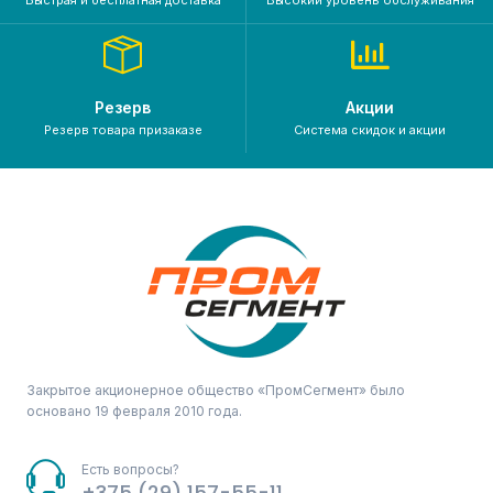
Резерв
Акции
Резерв товара призаказе
Система скидок и акции
Закрытое акционерное общество «ПромСегмент» было
основано 19 февраля 2010 года.
Есть вопросы?
+375 (29) 157-55-11