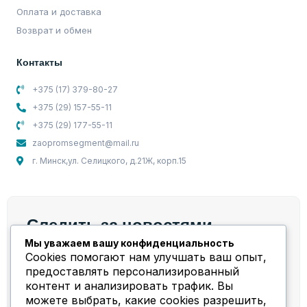
Оплата и доставка
Возврат и обмен
Контакты
+375 (17) 379-80-27
+375 (29) 157-55-11
+375 (29) 177-55-11
zaopromsegment@mail.ru
г. Минск,ул. Селицкого, д.21Ж, корп.15
Следить за новостями
Мы уважаем вашу конфиденциальность
Мы берем на себя весь спектр работ и задач,
Cookies помогают нам улучшать ваш опыт,
связанных с компрессорным оборудованием!
предоставлять персонализированный
контент и анализировать трафик. Вы
можете выбрать, какие cookies разрешить,