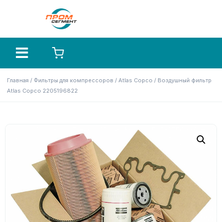
Главная
/
Фильтры для компрессоров
/
Atlas Copco
/ Воздушный фильтр
Atlas Copco 2205196822