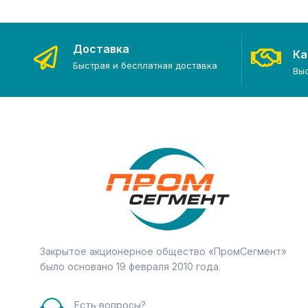
Доставка
Ка
Быстрая и бесплатная доставка
Вы
Закрытое акционерное общество «ПромСегмент»
было основано 19 февраля 2010 года.
Есть вопросы?