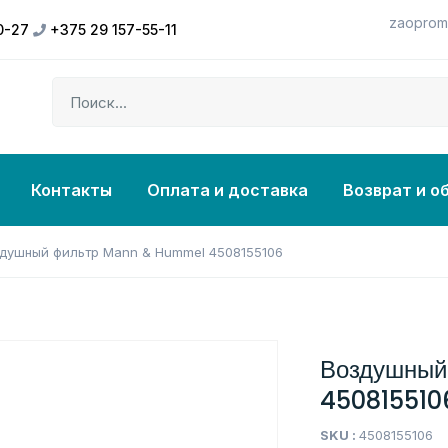
zaoprom
0-27
+375 29 157-55-11
Контакты
Оплата и доставка
Возврат и о
здушный фильтр Mann & Hummel 4508155106
Воздушны
450815510
SKU :
4508155106