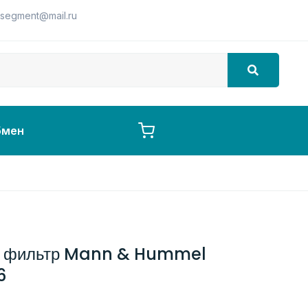
segment@mail.ru
бмен
й фильтр Mann & Hummel
6