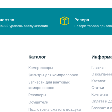
чество
Резерв
сокий уровень обслуживания
Резерв товара призак
Каталог
Информ
Главная
Компрессоры
О компании
Фильтры для компрессоров
Каталог
Запчасти для винтовых
компрессоров
Статьи
Контакты
Ресиверы
Оплата и д
Осушители
Возврат и 
Подготовка сжатого воздуха