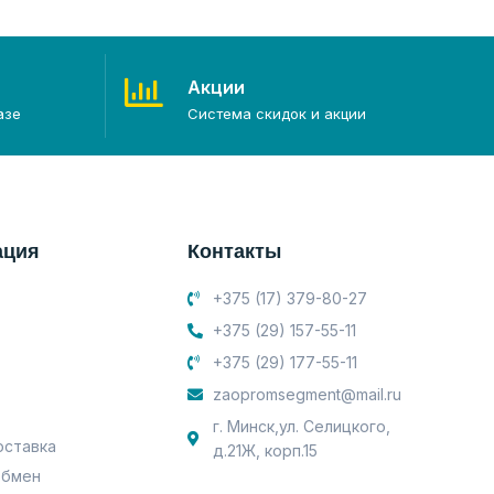
Акции
азе
Система скидок и акции
ация
Контакты
+375 (17) 379-80-27
+375 (29) 157-55-11
+375 (29) 177-55-11
zaopromsegment@mail.ru
г. Минск,ул. Селицкого,
оставка
д.21Ж, корп.15
обмен